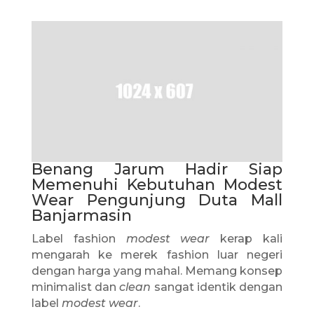
Benang Jarum Hadir Siap
Memenuhi Kebutuhan Modest
Wear Pengunjung Duta Mall
Banjarmasin
Label fashion
modest wear
kerap kali
mengarah ke merek fashion luar negeri
dengan harga yang mahal. Memang konsep
minimalist dan
clean
sangat identik dengan
label
modest wear
.