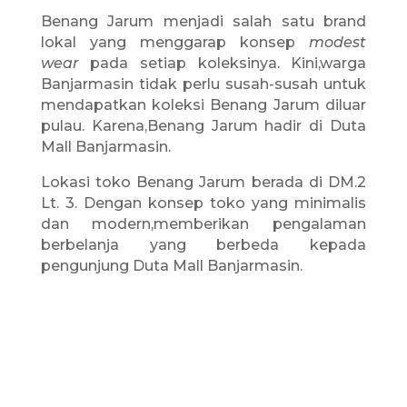
Benang Jarum menjadi salah satu brand
lokal yang menggarap konsep
modest
wear
pada setiap koleksinya. Kini,warga
Banjarmasin tidak perlu susah-susah untuk
mendapatkan koleksi Benang Jarum diluar
pulau. Karena,Benang Jarum hadir di Duta
Mall Banjarmasin.
Lokasi toko Benang Jarum berada di DM.2
Lt. 3. Dengan konsep toko yang minimalis
dan modern,memberikan pengalaman
berbelanja yang berbeda kepada
pengunjung Duta Mall Banjarmasin.