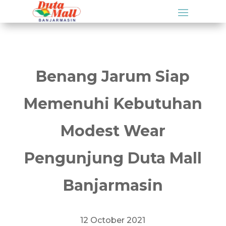
situs togel
situs slot
toto slot
toto slot
situs toto
situs toto
toto slot
situs slot
situs toto
toto slot
bento4d
bento4d
link slot
slot resmi
bento4d
bento4d
bento4d
bento4d
bento4d
rtp slot
Benang Jarum Siap
Memenuhi Kebutuhan
Modest Wear
Pengunjung Duta Mall
Banjarmasin
12 October 2021