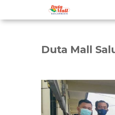
Duta Mall Sa