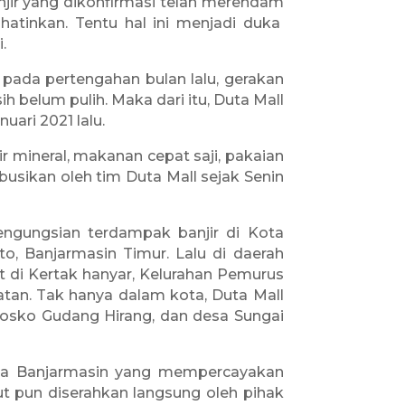
anjir yang dikonfirmasi telah merendam
atinkan. Tentu hal ini menjadi duka
.
ada pertengahan bulan lalu, gerakan
 belum pulih. Maka dari itu, Duta Mall
uari 2021 lalu.
r mineral, makanan cepat saji, pakaian
busikan oleh tim Duta Mall sejak Senin
pengungsian terdampak banjir di Kota
to, Banjarmasin Timur. Lalu di daerah
 di Kertak hanyar, Kelurahan Pemurus
tan. Tak hanya dalam kota, Duta Mall
Posko Gudang Hirang, dan desa Sungai
resta Banjarmasin yang mempercayakan
ut pun diserahkan langsung oleh pihak