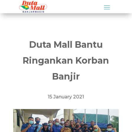
https://www.kimiafarmapontianak.com/
https://www.kimiafarmasurabaya.com/
https://www.kimiafarmajambi.com/
https://www.kimiafarmariau.com/
https://cabinindo.id/
situs togel resmi
situs togel
situs togel
penidabet
situs toto
toto slot
penidabet
toto slot
situs toto
penidabet
situs toto
slot gacor
bento4d
bento4d
data hk
Duta Mall Bantu
Ringankan Korban
Banjir
15 January 2021